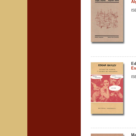
Al
IS
Ed
Es
IS
Ma