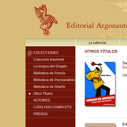
OTROS TÍTULOS
COLECCIONES
Colección Insurrexit
Sa
La lengua del Dragón
Cr
Biblioteca de Poesía
IS
Biblioteca de Psicoanálisis
Biblioteca de Diseño
Otros Títulos
AUTORES
CATALOGO COMPLETO
PRENSA
Ed