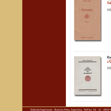
Sá
IS
Ba
¿Q
IS
Editorial Argonauta - Buenos Aires, Argentina. Tel/Fax: 54 - 11 - 480